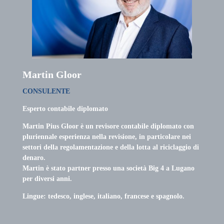
Martin Gloor
CONSULENTE
Esperto contabile diplomato
Martin Pius Gloor è un revisore contabile diplomato con
pluriennale esperienza nella revisione, in particolare nei
settori della regolamentazione e della lotta al riciclaggio di
denaro.
Martin è stato partner presso una società Big 4 a Lugano
per diversi anni.
Lingue: tedesco, inglese, italiano, francese e spagnolo.