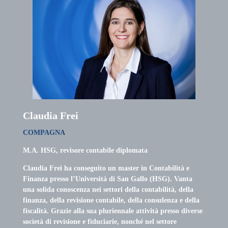
Claudia Frei
COMPAGNA
M.A. HSG, revisore contabile diplomata
Claudia Frei ha conseguito un master in Contabilità e
Finanza presso l’Università di San Gallo (HSG). Vanta
una solida conoscenza nei settori della contabilità, della
finanza, della revisione contabile, della consulenza e della
fiscalità. Grazie alla sua pluriennale attività presso diverse
società di revisione e fiduciarie, nonché nel settore