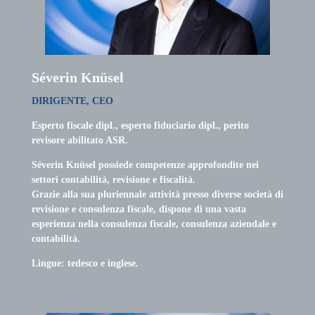
Séverin Knüsel
DIRIGENTE, CEO
Esperto fiscale dipl., esperto fiduciario dipl., perito
revisore abilitato ASR.
Séverin Knüsel possiede competenze approfondite nei
settori contabilità, revisione e fiscalità.
Grazie alla sua pluriennale attività presso diverse società di
revisione e consulenza fiscale, dispone di una vasta
esperienza nella consulenza fiscale, consulenza aziendale e
contabilità.
Lingue: tedesco e inglese.