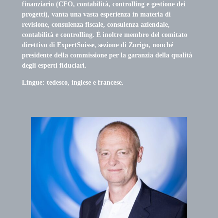
finanziario (CFO, contabilità, controlling e gestione dei
progetti), vanta una vasta esperienza in materia di
revisione, consulenza fiscale, consulenza aziendale,
contabilità e controlling. È inoltre membro del comitato
direttivo di ExpertSuisse, sezione di Zurigo, nonché
presidente della commissione per la garanzia della qualità
degli esperti fiduciari.
Lingue: tedesco, inglese e francese.