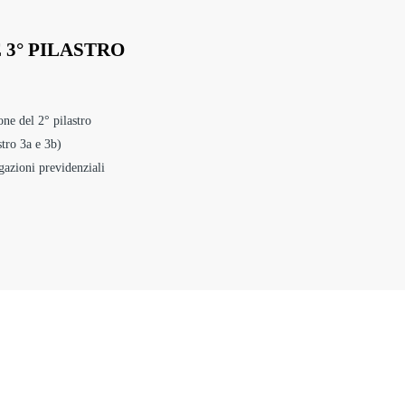
E 3° PILASTRO
one del 2° pilastro
stro 3a e 3b)
gazioni previdenziali