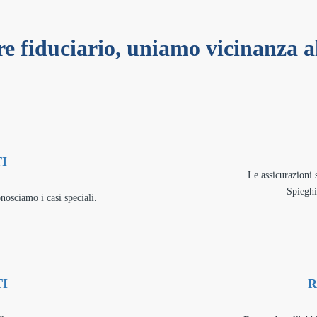
e fiduciario, uniamo vicinanza al
I
Le assicurazioni 
Spiegh
nosciamo i casi speciali.
I
R