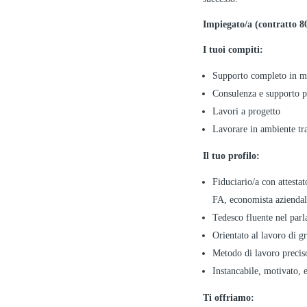
Impiegato/a (contratto 
I tuoi compiti:
Supporto completo in man
Consulenza e supporto per
Lavori a progetto
Lavorare in ambiente tra
Il tuo profilo:
Fiduciario/a con attestat
FA, economista azienda
Tedesco fluente nel parl
Orientato al lavoro di g
Metodo di lavoro preciso
Instancabile, motivato,
Ti offriamo: