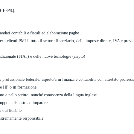
80-100%).
dati contabili e fiscali ed elaborazione paghe
 i clienti PMI il tutto il settore finanziario, delle imposte dirette, IVA e previ
dizionale (FIAT) e delle nuove tecnologie (cripto)
o professionale federale, esperto/a in finanza e contabilità con attestato professi
le HF o in formazione
ato e nello scritto, nonché conoscenza della lingua inglese
ruppo e disposto ad imparare
 e affidabile
 estremamente responsabile