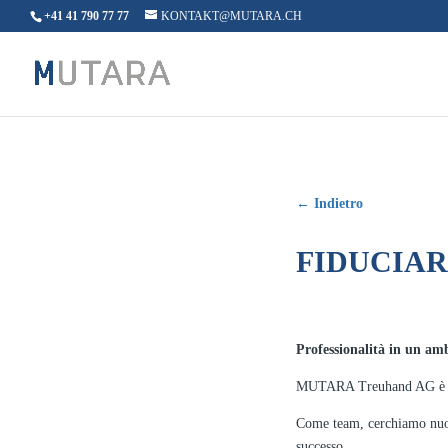
+41 41 790 77 77
KONTAKT@MUTARA.CH
← Indietro
FIDUCIAR
Professionalità in un am
MUTARA Treuhand AG è uno s
Come team, cerchiamo nuovi
successo.